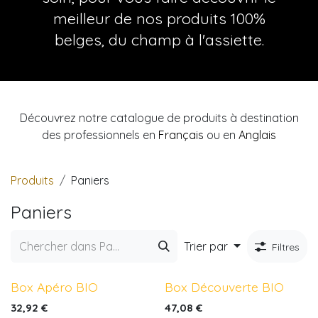
meilleur de nos produits 100%
belges, du champ à l'assiette.
Découvrez notre catalogue de produits à destination
des professionnels en
​Français
ou en
Anglais
Produits
Paniers
Paniers
Trier par
Filtres
Box Apéro BIO
Box Découverte BIO
32,92
€
47,08
€